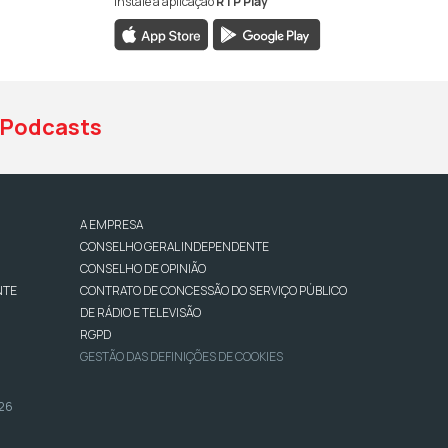
Instale a aplicação
RTP Play
book da RTP Antena 1
nstagram da RTP Antena 1
ao YouTube da RTP Antena 1
Podcasts
A EMPRESA
CONSELHO GERAL INDEPENDENTE
CONSELHO DE OPINIÃO
NTE
CONTRATO DE CONCESSÃO DO SERVIÇO PÚBLICO
DE RÁDIO E TELEVISÃO
RGPD
GESTÃO DAS DEFINIÇÕES DE COOKIES
026