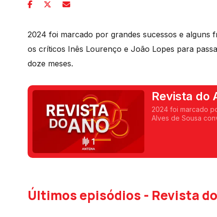
2024 foi marcado por grandes sucessos e alguns fr
os críticos Inês Lourenço e João Lopes para passa
doze meses.
Revista do
de Sousa
2024 foi marcado po
Alves de Sousa conv
revista o que o cin
Últimos episódios - Revista d