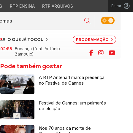
G
RTP ENSINA
RTP ARQUIVOS
Entrar
Alternar tema
Temas
la)
Pesquisar
O QUE JÁ TOCOU
PROGRAMAÇÃO
02:58
Bonança (feat. António
Facebook
Instagram
YouTu
Zambujo)
Pode também gostar
A RTP Antena 1 marca presença
no Festival de Cannes
Festival de Cannes: um palmarés
de eleição
Nos 70 anos da morte de