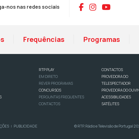
Aceder ao Face
Aceder ao I
Aceder 
ga-nos nas redes sociais
os
Frequências
Programas
RTP PLAY
CONTACTOS
EM DIRETO
PROVEDORA DO
REVER PROGRAMAS
TELESPECTADOR
CONCURSOS
PROVEDORA DO OUVI
S
PERGUNTAS FREQUENTES
ACESSIBILIDADES
CONTACTOS
SATÉLITES
IÇÕES
PUBLICIDADE
© RTP, Rádio e Televisão de Portugal 2
|