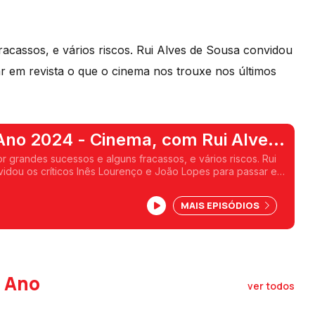
acassos, e vários riscos. Rui Alves de Sousa convidou
r em revista o que o cinema nos trouxe nos últimos
 Ano 2024 - Cinema, com Rui Alves
r grandes sucessos e alguns fracassos, e vários riscos. Rui
idou os críticos Inês Lourenço e João Lopes para passar em
ema nos trouxe nos últimos doze meses.
MAIS EPISÓDIOS
o Ano
ver todos