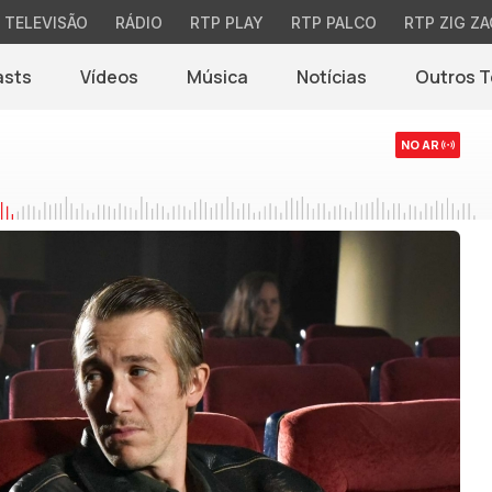
TELEVISÃO
RÁDIO
RTP PLAY
RTP PALCO
RTP ZIG ZA
asts
Vídeos
Música
Notícias
Outros 
(abre em nova jane
NO AR