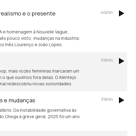
40min
realismo e o presente
TA e homenagem à Nouvelle Vague;
uês pouco visto; mudanças na indústria;
cos Inês Lourenço e João Lopes.
39min
 pop, mais vozes femininas marcaram um
 o que ouvimos fora delas. O Alentejo
ional redescobriu novas sonoridades
39min
ses e mudanças
líbrio. Da instabilidade governativa às
o Chega à greve geral, 2025 foi um ano