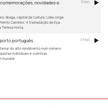
31min
e comemorações, novidades e
a; Braga, capital da Cultura; Lídia Jorge,
 Prémio Camões; A trasladação de Eça
a Teresa Horta.
37min
sporto português.
tamar do alto rendimento num número
istas individuais e coletivas
l mundial.