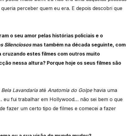
 queria perceber quem eu era. E depois descobri que
am o seu amor pelas histórias policiais e o
s Silenciosos
mas também na década seguinte, com
a cruzando estes filmes com outros muito
cção nessa altura? Porque hoje os seus filmes são
 Bela Lavandaria
até
Anatomia do Golpe
havia uma
u… eu fui trabalhar em Hollywood… não sei bem o que
de fazer um certo tipo de filmes e comecei a fazer
cinema ou a sua visão do mundo mudou?