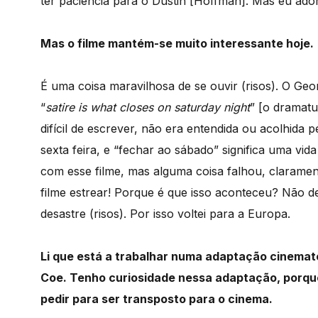
ter paciência para o Dustin [Hoffman]. Mas eu ado
Mas o filme mantém-se muito interessante hoje.
É uma coisa maravilhosa de se ouvir (risos). O Geor
“
satire is what closes on saturday night
” [o dramatu
difícil de escrever, não era entendida ou acolhida
sexta feira, e “fechar ao sábado” significa uma vi
com esse filme, mas alguma coisa falhou, claramen
filme estrear! Porque é que isso aconteceu? Não de
desastre (risos). Por isso voltei para a Europa.
Li que está a trabalhar numa adaptação cinema
Coe. Tenho curiosidade nessa adaptação, porque
pedir para ser transposto para o cinema.