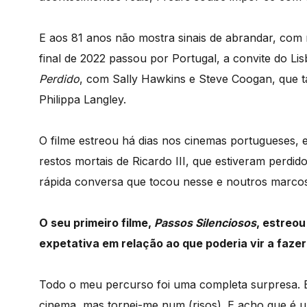
E aos 81 anos não mostra sinais de abrandar, co
final de 2022 passou por Portugal, a convite do Lis
Perdido
, com Sally Hawkins e Steve Coogan, que
Philippa Langley.
O filme estreou há dias nos cinemas portugueses, 
restos mortais de Ricardo III, que estiveram perdi
rápida conversa que tocou nesse e noutros marcos 
O seu primeiro filme,
Passos Silenciosos
, estreou
expetativa em relação ao que poderia vir a faze
Todo o meu percurso foi uma completa surpresa. E
cinema, mas tornei-me num (risos). E acho que é