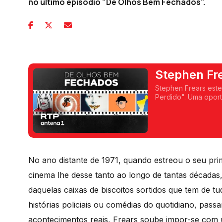
no último episódio "De Olhos Bem Fechados".
Stephen Fre
Stephen Frears este
Perdido". Uma oport
carreira... e ouvir 
No ano distante de 1971, quando estreou o seu pri
cinema lhe desse tanto ao longo de tantas décadas
daquelas caixas de biscoitos sortidos que tem de
histórias policiais ou comédias do quotidiano, pass
acontecimentos reais, Frears soube impor-se com u