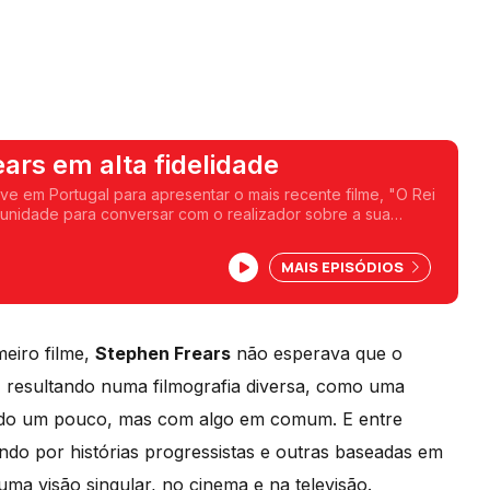
ars em alta fidelidade
ve em Portugal para apresentar o mais recente filme, "O Rei
unidade para conversar com o realizador sobre a sua
várias bandas sonoras de filmes emblemáticos.
MAIS EPISÓDIOS
meiro filme,
Stephen Frears
não esperava que o
, resultando numa filmografia diversa, como uma
 tudo um pouco, mas com algo em comum. E entre
ando por histórias progressistas e outras baseadas em
ma visão singular, no cinema e na televisão.