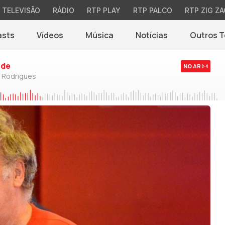
TELEVISÃO
RÁDIO
RTP PLAY
RTP PALCO
RTP ZIG ZA
asts
Vídeos
Música
Notícias
Outros 
(abre em nova jane
rde
NO AR
o Rodrigues