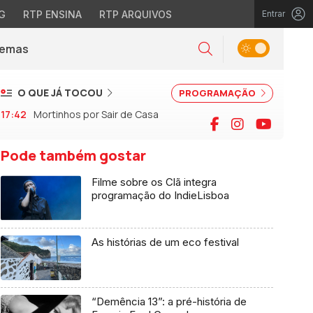
G
RTP ENSINA
RTP ARQUIVOS
Entrar
Alternar tema
Temas
la)
Pesquisar
O QUE JÁ TOCOU
PROGRAMAÇÃO
17:42
Mortinhos por Sair de Casa
Facebook
Instagram
YouTu
Pode também gostar
Filme sobre os Clã integra
programação do IndieLisboa
As histórias de um eco festival
“Demência 13”: a pré-história de