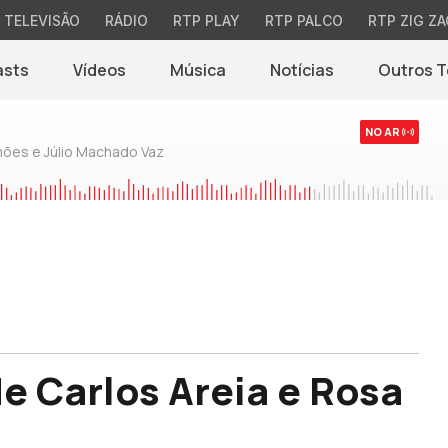
TELEVISÃO
RÁDIO
RTP PLAY
RTP PALCO
RTP ZIG ZA
asts
Vídeos
Música
Notícias
Outros 
(abre em nova jane
NO AR
mões e Júlio Machado Vaz
e Carlos Areia e Rosa