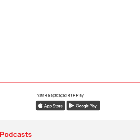
Instale a aplicação
RTP Play
book da RTP Antena 1
nstagram da RTP Antena 1
ao YouTube da RTP Antena 1
Podcasts