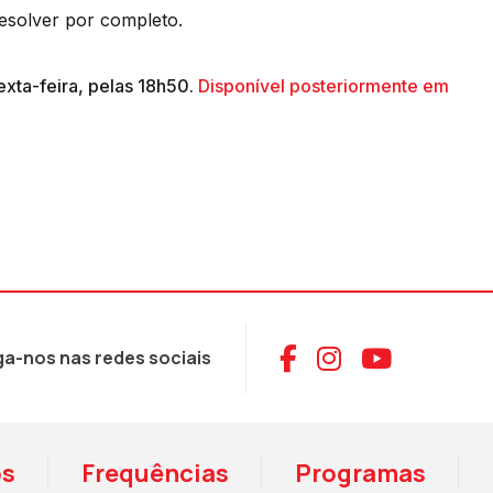
esolver por completo.
exta-feira, pelas 18h50.
Disponível posteriormente em
Aceder ao Face
Aceder ao I
Aceder 
ga-nos nas redes sociais
os
Frequências
Programas