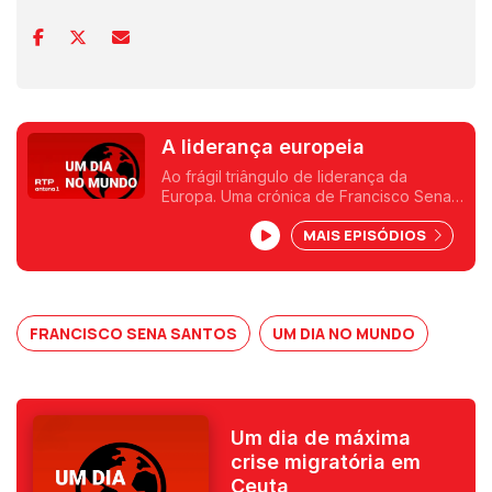
A liderança europeia
Ao frágil triângulo de liderança da
Europa. Uma crónica de Francisco Sena
Santos.
MAIS EPISÓDIOS
FRANCISCO SENA SANTOS
UM DIA NO MUNDO
Um dia de máxima
crise migratória em
Ceuta