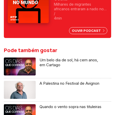
Milhares de migrantes
africanos entraram a nado no
enclave espanhol. Fica
/
exposta uma chantagem
4min
marroquina por causa do Saara
Ocidental. Uma crónica de
OUVIR PODCAST
Francisco Sena Santos.
Pode também gostar
Um belo dia de sol, há cem anos,
em Cartago
A Palestina no Festival de Avignon
Quando o vento sopra nas tituleiras