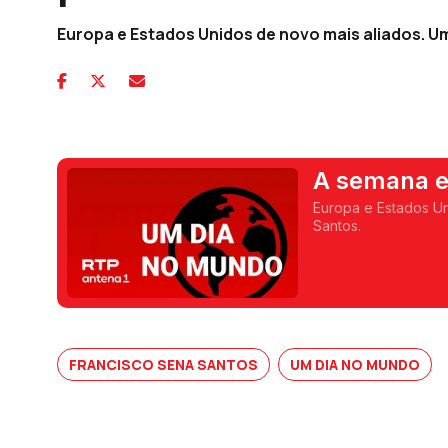
Europa e Estados Unidos de novo mais aliados. U
A semana e
parecer out
Europa e Estados Un
Santos.
FRANCISCO SENA SANTOS
UM DIA NO MUNDO