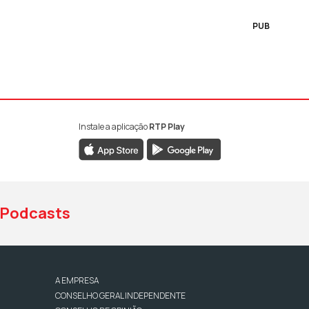
PUB
Instale a aplicação
RTP Play
book da RTP Antena 1
nstagram da RTP Antena 1
ao YouTube da RTP Antena 1
Podcasts
A EMPRESA
CONSELHO GERAL INDEPENDENTE