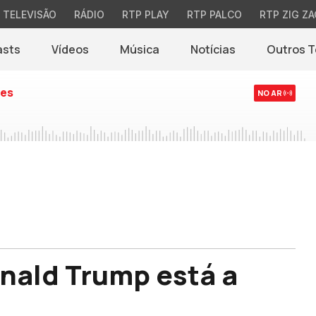
TELEVISÃO
RÁDIO
RTP PLAY
RTP PALCO
RTP ZIG ZA
asts
Vídeos
Música
Notícias
Outros 
(abre em nova jane
es
NO AR
nald Trump está a