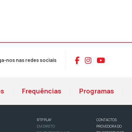
Aceder ao Face
Aceder ao I
Aceder 
ga-nos nas redes sociais
os
Frequências
Programas
RTP PLAY
CONTACTOS
EM DIRETO
PROVEDORA DO