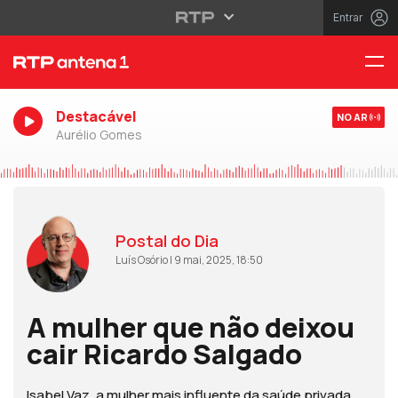
Entrar
Destacável
NO AR
Aurélio Gomes
Postal do Dia
Luís Osório | 9 mai, 2025, 18:50
A mulher que não deixou
cair Ricardo Salgado
Isabel Vaz, a mulher mais influente da saúde privada