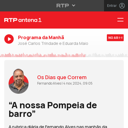
Entrar
Programa da Manhã
NO AR
José Carlos Trindade e Eduarda Maio
Os Dias que Correm
Fernando Alves | 4 nov, 2024, 09:05
“A nossa Pompeia de
barro”
A rubrica diária de Fernando Alves nas manhãs da