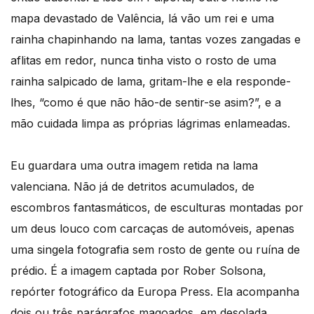
mapa devastado de Valência, lá vão um rei e uma
rainha chapinhando na lama, tantas vozes zangadas e
aflitas em redor, nunca tinha visto o rosto de uma
rainha salpicado de lama, gritam-lhe e ela responde-
lhes, “como é que não hão-de sentir-se asim?”, e a
mão cuidada limpa as próprias lágrimas enlameadas.
Eu guardara uma outra imagem retida na lama
valenciana. Não já de detritos acumulados, de
escombros fantasmáticos, de esculturas montadas por
um deus louco com carcaças de automóveis, apenas
uma singela fotografia sem rosto de gente ou ruína de
prédio. É a imagem captada por Rober Solsona,
repórter fotográfico da Europa Press. Ela acompanha
dois ou três parágrafos magoados, em desolada