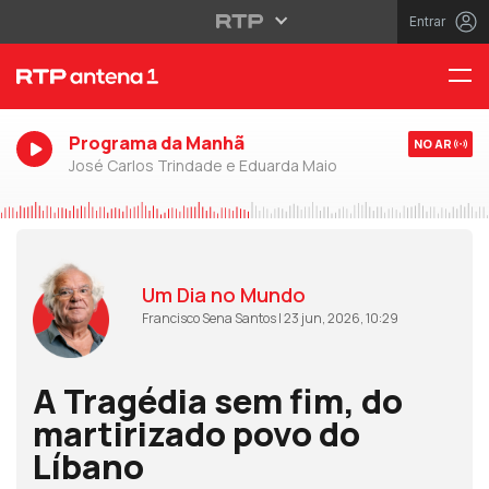
Entrar
Programa da Manhã
NO AR
José Carlos Trindade e Eduarda Maio
Um Dia no Mundo
Francisco Sena Santos | 23 jun, 2026, 10:29
A Tragédia sem fim, do
martirizado povo do
Líbano