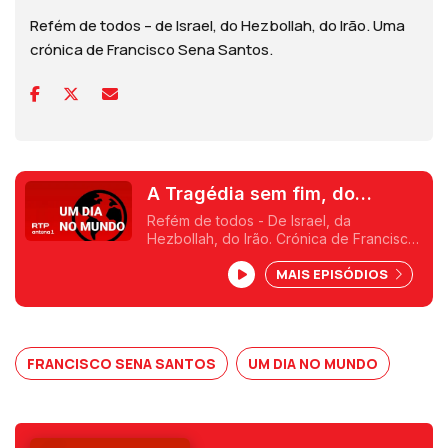
Refém de todos – de Israel, do Hezbollah, do Irão. Uma
crónica de Francisco Sena Santos.
A Tragédia sem fim, do
martirizado povo do Líbano
Refém de todos - De Israel, da
Hezbollah, do Irão. Crónica de Francisco
Sena Santos
MAIS EPISÓDIOS
FRANCISCO SENA SANTOS
UM DIA NO MUNDO