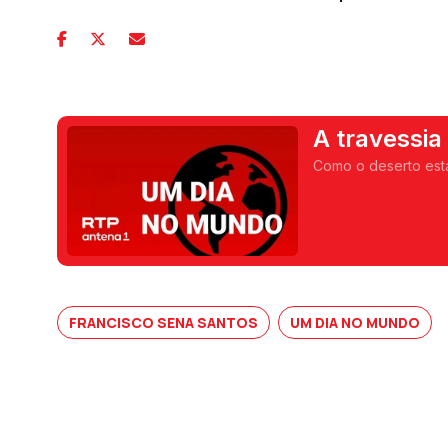
A travessia 
Como o deserto está
FRANCISCO SENA SANTOS
UM DIA NO MUNDO