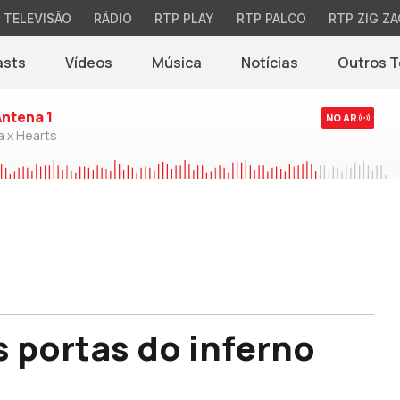
TELEVISÃO
RÁDIO
RTP PLAY
RTP PALCO
RTP ZIG ZA
asts
Vídeos
Música
Notícias
Outros 
(abre em nova jane
Antena 1
NO AR
a x Hearts
s portas do inferno