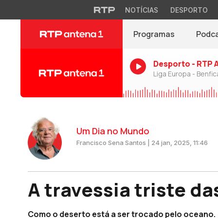
NOTÍCIAS
DESPORTO
Programas
Podc
Desporto - RTP 
Liga Europa - Benfic
Um Dia no Mundo
Francisco Sena Santos | 24 jan, 2025, 11:46
A travessia triste da
Como o deserto está a ser trocado pelo oceano.