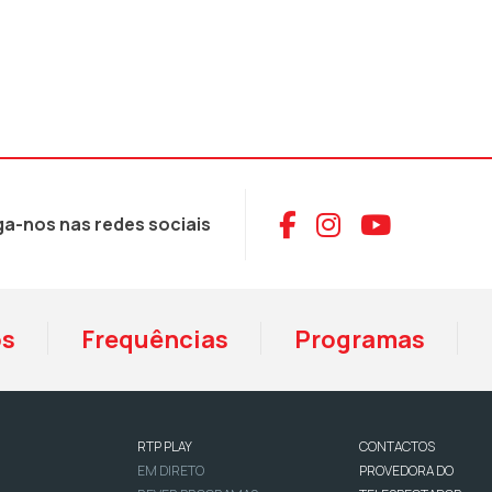
Aceder ao Face
Aceder ao I
Aceder 
ga-nos nas redes sociais
os
Frequências
Programas
RTP PLAY
CONTACTOS
EM DIRETO
PROVEDORA DO