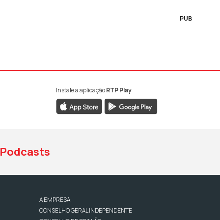
PUB
Instale a aplicação
RTP Play
book da RTP Antena 1
nstagram da RTP Antena 1
ao YouTube da RTP Antena 1
Podcasts
A EMPRESA
CONSELHO GERAL INDEPENDENTE