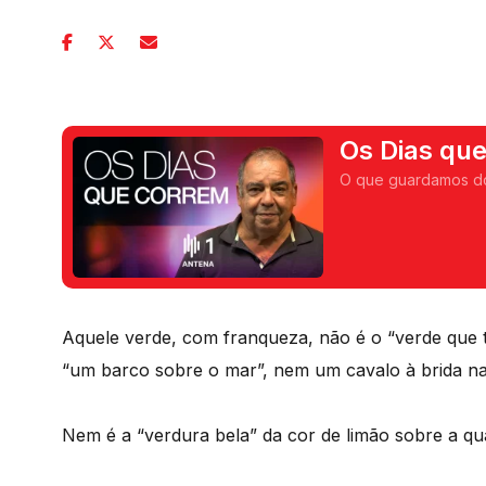
Os Dias qu
O que guardamos dos
Aquele verde, com franqueza, não é o “verde que t
“um barco sobre o mar”, nem um cavalo à brida n
Nem é a “verdura bela” da cor de limão sobre a q