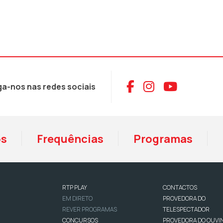
Aceder ao Face
Aceder ao I
Aceder 
ga-nos nas redes sociais
os
Frequências
Programas
RTP PLAY
CONTACTOS
EM DIRETO
PROVEDORA DO
REVER PROGRAMAS
TELESPECTADOR
CONCURSOS
PROVEDORA DO OUVI