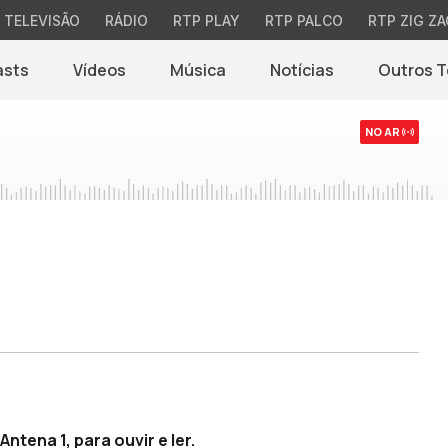
TELEVISÃO
RÁDIO
RTP PLAY
RTP PALCO
RTP ZIG ZA
asts
Vídeos
Música
Notícias
Outros 
(abre em nova jane
NO AR
ntena 1, para ouvir e ler.