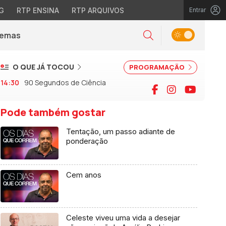
G
RTP ENSINA
RTP ARQUIVOS
Entrar
Alternar tema
Temas
la)
Pesquisar
O QUE JÁ TOCOU
PROGRAMAÇÃO
14:30
90 Segundos de Ciência
Facebook
Instagram
YouTu
Pode também gostar
Tentação, um passo adiante de
ponderação
Cem anos
Celeste viveu uma vida a desejar