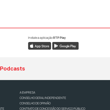
Instale a aplicação
RTP Play
book da RTP Antena 1
nstagram da RTP Antena 1
ao YouTube da RTP Antena 1
Podcasts
A EMPRESA
CONSELHO GERAL INDEPENDENTE
CONSELHO DE OPINIÃO
NTE
CONTRATO DE CONCESSÃO DO SERVIÇO PÚBLICO