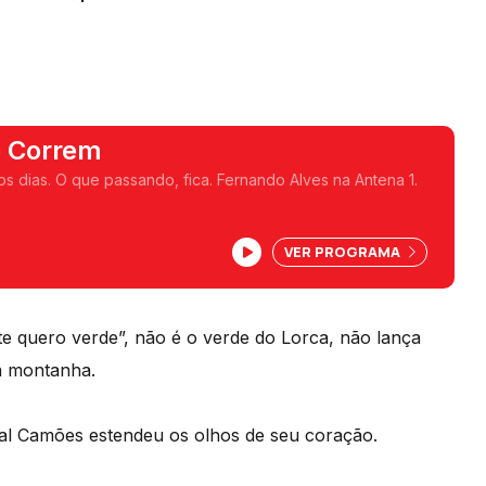
e Correm
 dias. O que passando, fica. Fernando Alves na Antena 1.
VER PROGRAMA
e quero verde”, não é o verde do Lorca, não lança
a montanha.
ual Camões estendeu os olhos de seu coração.