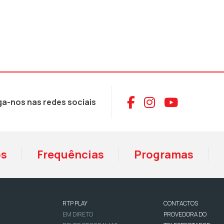
Aceder ao Face
Aceder ao I
Aceder 
ga-nos nas redes sociais
os
Frequências
Programas
RTP PLAY
CONTACTOS
EM DIRETO
PROVEDORA DO