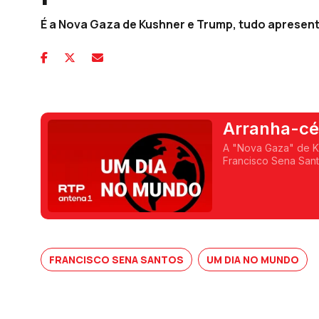
É a Nova Gaza de Kushner e Trump, tudo apresen
Arranha-cé
A "Nova Gaza" de K
Francisco Sena Sant
FRANCISCO SENA SANTOS
UM DIA NO MUNDO