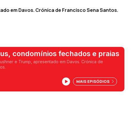
tado em Davos. Crónica de Francisco Sena Santos.
us, condomínios fechados e praias
ushner e Trump, apresentado em Davos. Crónica de
os.
MAIS EPISÓDIOS