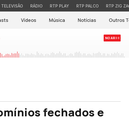
TELEVISÃO
RÁDIO
RTP PLAY
RTP PALCO
RTP ZIG ZA
asts
Vídeos
Música
Notícias
Outros 
(abre em nova jane
s
NO AR
omínios fechados e