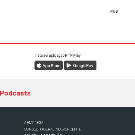
PUB
Instale a aplicação
RTP Play
book da RTP Antena 1
nstagram da RTP Antena 1
ao YouTube da RTP Antena 1
Podcasts
A EMPRESA
CONSELHO GERAL INDEPENDENTE