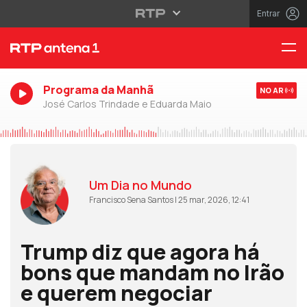
Entrar
Programa da Manhã
NO AR
José Carlos Trindade e Eduarda Maio
Um Dia no Mundo
Francisco Sena Santos | 25 mar, 2026, 12:41
Trump diz que agora há
bons que mandam no Irão
e querem negociar