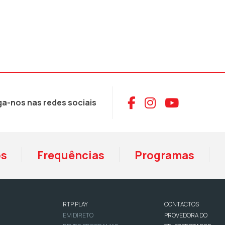
Aceder ao Face
Aceder ao I
Aceder 
ga-nos nas redes sociais
os
Frequências
Programas
RTP PLAY
CONTACTOS
EM DIRETO
PROVEDORA DO