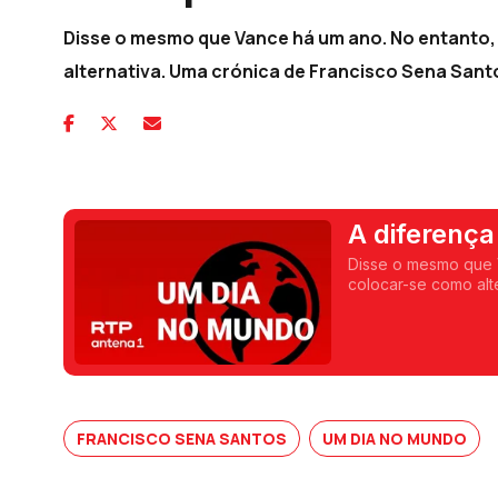
Disse o mesmo que Vance há um ano. No entanto,
alternativa. Uma crónica de Francisco Sena Sant
A diferença
Munique
Disse o mesmo que V
colocar-se como alt
FRANCISCO SENA SANTOS
UM DIA NO MUNDO