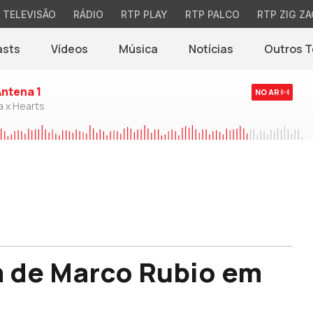
TELEVISÃO
RÁDIO
RTP PLAY
RTP PALCO
RTP ZIG ZA
asts
Vídeos
Música
Notícias
Outros 
(abre em nova jane
Antena 1
NO AR
a x Hearts
om de Marco Rubio em