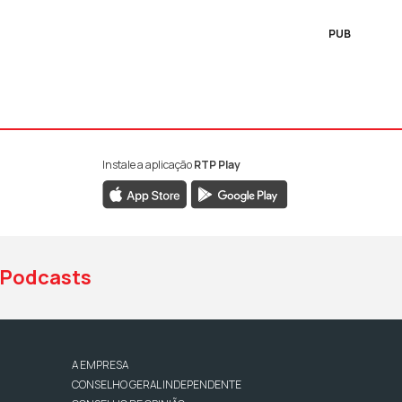
PUB
Instale a aplicação
RTP Play
book da RTP Antena 1
nstagram da RTP Antena 1
ao YouTube da RTP Antena 1
Podcasts
A EMPRESA
CONSELHO GERAL INDEPENDENTE