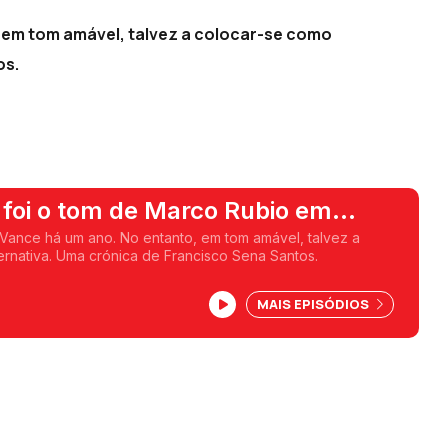
 em tom amável, talvez a colocar-se como
os.
 foi o tom de Marco Rubio em
ance há um ano. No entanto, em tom amável, talvez a
ernativa. Uma crónica de Francisco Sena Santos.
MAIS EPISÓDIOS