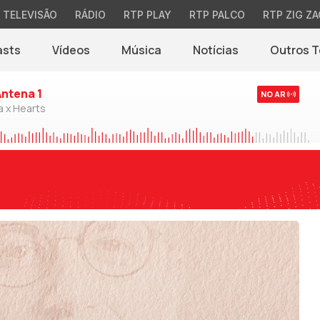
TELEVISÃO
RÁDIO
RTP PLAY
RTP PALCO
RTP ZIG ZA
asts
Vídeos
Música
Notícias
Outros 
(abre em nova jane
Antena 1
NO AR
a x Hearts