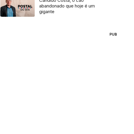
Cândido Costa, o cão
abandonado que hoje é um
gigante
PUB