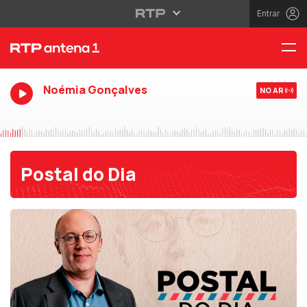
Entrar
Noémia Gonçalves
NO AR
Postal do Dia