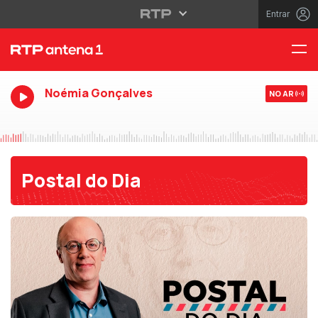
Entrar
Noémia Gonçalves
NO AR
Postal do Dia