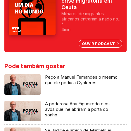
crise migratória em
Ceuta
Milhares de migrantes
africanos entraram a nado no
enclave espanhol. Fica
/
exposta uma chantagem
4min
marroquina por causa do Saara
Ocidental. Uma crónica de
OUVIR PODCAST
Francisco Sena Santos.
Pode também gostar
Peço a Manuel Fernandes o mesmo
que ele pediu a Gyokeres
A poderosa Ana Figueiredo e os
avós que lhe abriram a porta do
sonho
Se Júdice é amigo de Marcelo eu