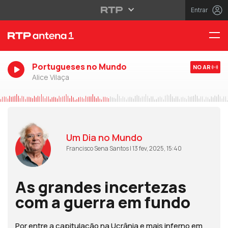
Entrar
Portugueses no Mundo
NO AR
Alice Vilaça
Um Dia no Mundo
Francisco Sena Santos | 13 fev, 2025, 15:40
As grandes incertezas
com a guerra em fundo
Por entre a capitulação na Ucrânia e mais inferno em