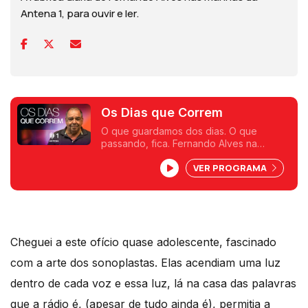
Antena 1, para ouvir e ler.
Os Dias que Correm
O que guardamos dos dias. O que
passando, fica. Fernando Alves na
Antena 1.
VER PROGRAMA
Cheguei a este ofício quase adolescente, fascinado
com a arte dos sonoplastas. Elas acendiam uma luz
dentro de cada voz e essa luz, lá na casa das palavras
que a rádio é, (apesar de tudo ainda é), permitia a