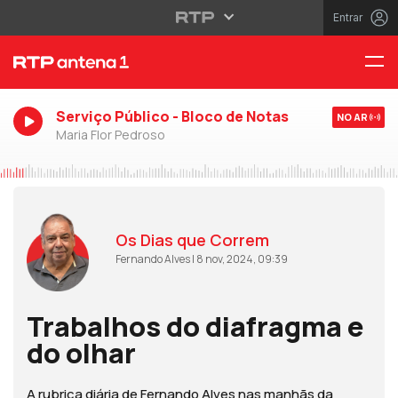
Entrar
Serviço Público - Bloco de Notas
NO AR
Maria Flor Pedroso
Os Dias que Correm
Fernando Alves | 8 nov, 2024, 09:39
Trabalhos do diafragma e
do olhar
A rubrica diária de Fernando Alves nas manhãs da