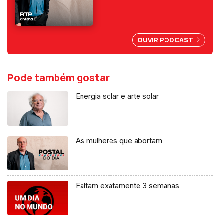
primeiro a ser condenado,
depois do 25 de Abril, por
abuso da liberdade de
imprensa.
OUVIR PODCAST
Pode também gostar
Energia solar e arte solar
As mulheres que abortam
Faltam exatamente 3 semanas