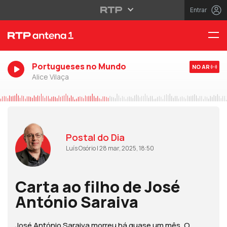
Entrar
Portugueses no Mundo
NO AR
Alice Vilaça
Postal do Dia
Luís Osório | 28 mar, 2025, 18:50
Carta ao filho de José
António Saraiva
José António Saraiva morreu há quase um mês. O