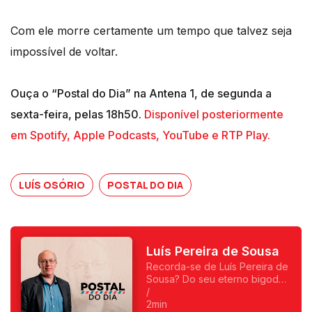
Com ele morre certamente um tempo que talvez seja
impossível de voltar.
Ouça o “Postal do Dia” na Antena 1, de segunda a
sexta-feira, pelas 18h50.
Disponível posteriormente
em Spotify, Apple Podcasts, YouTube e RTP Play.
LUÍS OSÓRIO
POSTAL DO DIA
Luís Pereira de Sousa
Recorda-se de Luís Pereira de
Sousa? Do seu eterno bigode?
Foi o primeiro a fazer
/
programas da manhã e o
2min