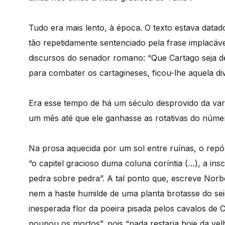
Tudo era mais lento, à época. O texto estava datad
tão repetidamente sentenciado pela frase implacáve
discursos do senador romano: “Que Cartago seja de
para combater os cartagineses, ficou-lhe aquela div
Era esse tempo de há um século desprovido da vari
um mês até que ele ganhasse as rotativas do núme
Na prosa aquecida por um sol entre ruínas, o repó
“o capitel gracioso duma coluna coríntia (…), a ins
pedra sobre pedra”. A tal ponto que, escreve Norbe
nem a haste humilde de uma planta brotasse do sei
inesperada flor da poeira pisada pelos cavalos de Ci
poupou os mortos”, pois “nada restaria hoje da vel