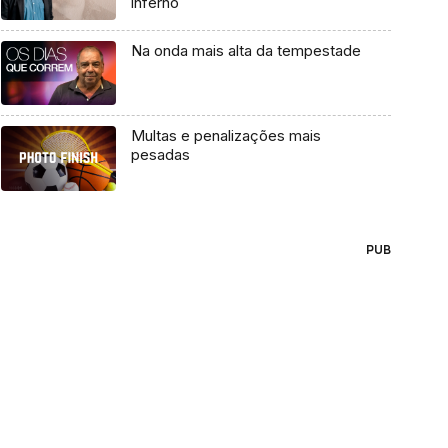
inferno
Na onda mais alta da tempestade
Multas e penalizações mais
pesadas
PUB