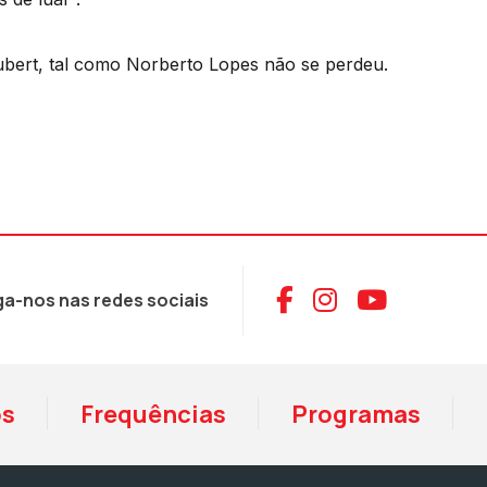
ubert, tal como Norberto Lopes não se perdeu.
Aceder ao Face
Aceder ao I
Aceder 
ga-nos nas redes sociais
os
Frequências
Programas