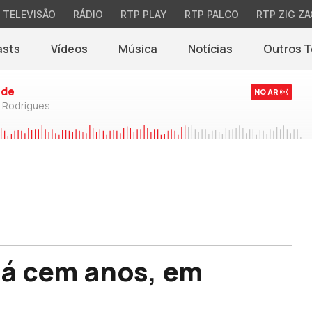
TELEVISÃO
RÁDIO
RTP PLAY
RTP PALCO
RTP ZIG ZA
asts
Vídeos
Música
Notícias
Outros 
(abre em nova jane
rde
NO AR
o Rodrigues
há cem anos, em