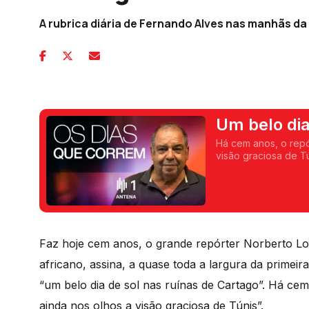
A rubrica diária de Fernando Alves nas manhãs da A
Um belo dia
Há cem anos, o repó
Faz hoje cem anos, o grande repórter Norberto Lo
africano, assina, a quase toda a largura da primei
“um belo dia de sol nas ruínas de Cartago”. Há ce
ainda nos olhos a visão graciosa de Túnis”.