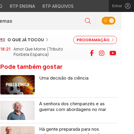
G
RTP ENSINA
RTP ARQUIVOS
Entrar
Alternar tema
Temas
la)
Pesquisar
O QUE JÁ TOCOU
PROGRAMAÇÃO
18:21
Amor Que Morre (Tributo
Facebook
Instagram
YouTu
Florbela Espanca)
Pode também gostar
Uma decisão da ciência
A senhora dos chimpanzés e as
guerras com abordagens no mar
Há gente preparada para nos