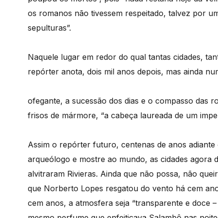
os romanos não tivessem respeitado, talvez por um 
sepulturas”.
Naquele lugar em redor do qual tantas cidades, ta
repórter anota, dois mil anos depois, mas ainda 
ofegante, a sucessão dos dias e o compasso das ro
frisos de mármore, “a cabeça laureada de um imper
Assim o repórter futuro, centenas de anos adiante
arqueólogo e mostre ao mundo, as cidades agora de
alvitraram Rivieras. Ainda que não possa, não quei
que Norberto Lopes resgatou do vento há cem anos
cem anos, a atmosfera seja “transparente e doce –
mesmo perfume que enfeitiçava Salambô nas noites