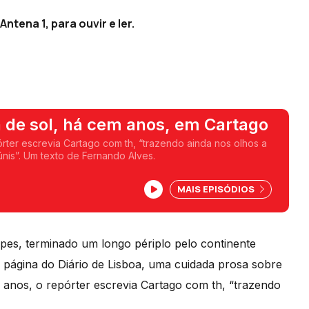
ntena 1, para ouvir e ler.
 de sol, há cem anos, em Cartago
rter escrevia Cartago com th, “trazendo ainda nos olhos a
visão graciosa de Túnis”. Um texto de Fernando Alves.
MAIS EPISÓDIOS
pes, terminado um longo périplo pelo continente
ra página do Diário de Lisboa, uma cuidada prosa sobre
m anos, o repórter escrevia Cartago com th, “trazendo