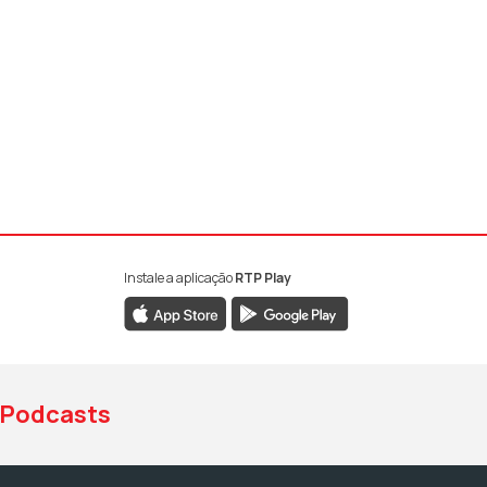
Instale a aplicação
RTP Play
book da RTP Antena 1
nstagram da RTP Antena 1
ao YouTube da RTP Antena 1
Podcasts