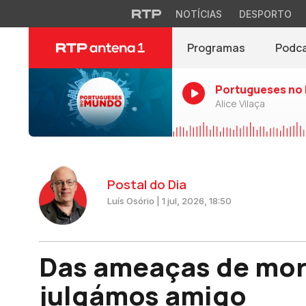
NOTÍCIAS
DESPORTO
Programas
Podc
Portugueses no
Alice Vilaça
Postal do Dia
Luís Osório | 1 jul, 2026, 18:50
Das ameaças de mor
julgámos amigo