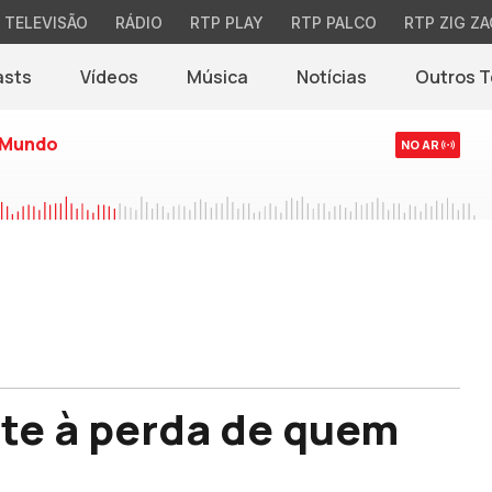
TELEVISÃO
RÁDIO
RTP PLAY
RTP PALCO
RTP ZIG ZA
asts
Vídeos
Música
Notícias
Outros 
(abre em nova jane
 Mundo
NO AR
te à perda de quem