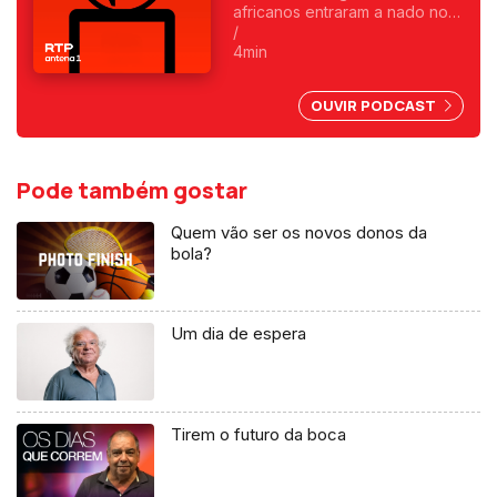
africanos entraram a nado no
enclave espanhol. Fica
/
exposta uma chantagem
4min
marroquina por causa do Saara
Ocidental. Uma crónica de
OUVIR PODCAST
Francisco Sena Santos.
Pode também gostar
Quem vão ser os novos donos da
bola?
Um dia de espera
Tirem o futuro da boca