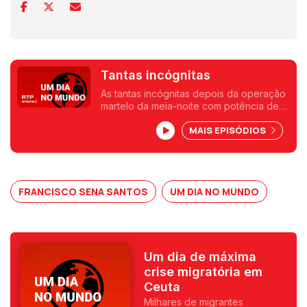
Tantas incógnitas
As tantas incógnitas depois da operação
martelo da meia-noite com potência de
fogo sem precedentes. Uma crónica de
MAIS EPISÓDIOS
Francisco Sena Santos.
FRANCISCO SENA SANTOS
UM DIA NO MUNDO
Um dia de máxima
crise migratória em
Ceuta
Milhares de migrantes