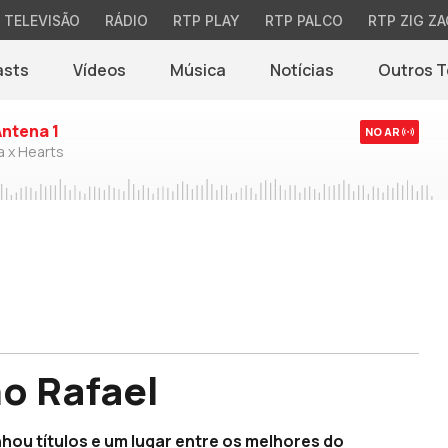
TELEVISÃO
RÁDIO
RTP PLAY
RTP PALCO
RTP ZIG ZA
asts
Vídeos
Música
Notícias
Outros 
(abre em nova jane
Antena 1
NO AR
a x Hearts
ho Rafael
hou títulos e um lugar entre os melhores do