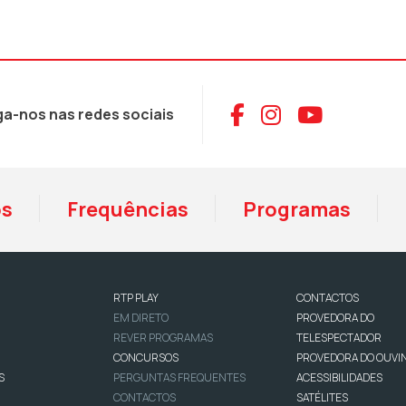
Aceder ao Face
Aceder ao I
Aceder 
ga-nos nas redes sociais
os
Frequências
Programas
RTP PLAY
CONTACTOS
EM DIRETO
PROVEDORA DO
REVER PROGRAMAS
TELESPECTADOR
CONCURSOS
PROVEDORA DO OUVI
S
PERGUNTAS FREQUENTES
ACESSIBILIDADES
CONTACTOS
SATÉLITES