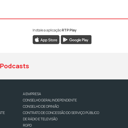
Instale a aplicação
RTP Play
book da RTP Antena 1
nstagram da RTP Antena 1
ao YouTube da RTP Antena 1
Podcasts
A EMPRESA
CONSELHO GERAL INDEPENDENTE
CONSELHO DE OPINIÃO
NTE
CONTRATO DE CONCESSÃO DO SERVIÇO PÚBLICO
DE RÁDIO E TELEVISÃO
RGPD