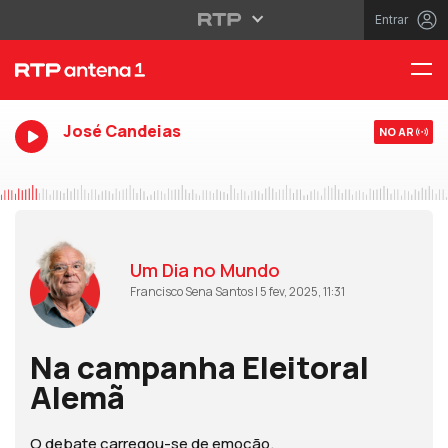
Entrar
José Candeias
NO AR
Um Dia no Mundo
Francisco Sena Santos | 5 fev, 2025, 11:31
Na campanha Eleitoral
Alemã
O debate carregou-se de emoção.