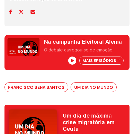
Na campanha Eleitoral Alemã
O debate carregou-se de emoção.
MAIS EPISÓDIOS
FRANCISCO SENA SANTOS
UM DIA NO MUNDO
Um dia de máxima
crise migratória em
Ceuta