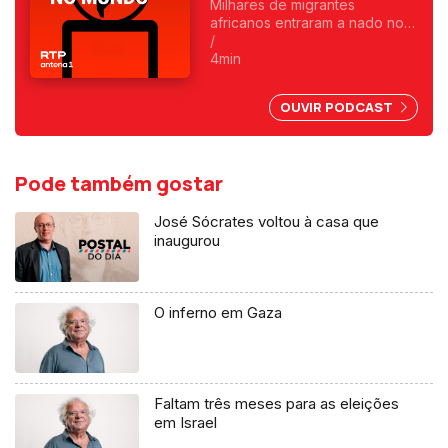
Milhares de migrantes
africanos entraram a nado no
enclave espanhol. Fica
/
exposta uma chantagem
4min
marroquina por causa do Saara
Ocidental. Uma crónica de
OUVIR PODCAST
Francisco Sena Santos.
Pode também gostar
José Sócrates voltou à casa que
inaugurou
O inferno em Gaza
Faltam três meses para as eleições
em Israel