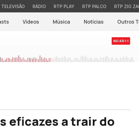
TELEVISÃO
RÁDIO
RTP PLAY
RTP PALCO
RTP ZIG ZA
asts
Vídeos
Música
Notícias
Outros 
(abre em nova jane
NO AR
 eficazes a trair do