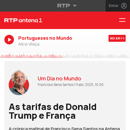
Entrar
Portugueses no Mundo
NO AR
Alice Vilaça
Um Dia no Mundo
Francisco Sena Santos | 11 abr, 2025, 10:26
As tarifas de Donald
Trump e França
A crónica matinal de Francisco Sena Santos na Antena