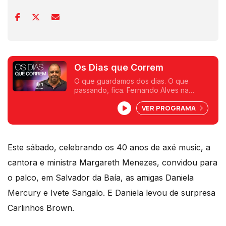
Os Dias que Correm
O que guardamos dos dias. O que
passando, fica. Fernando Alves na
Antena 1.
VER PROGRAMA
Este sábado, celebrando os 40 anos de axé music, a
cantora e ministra Margareth Menezes, convidou para
o palco, em Salvador da Baía, as amigas Daniela
Mercury e Ivete Sangalo. E Daniela levou de surpresa
Carlinhos Brown.