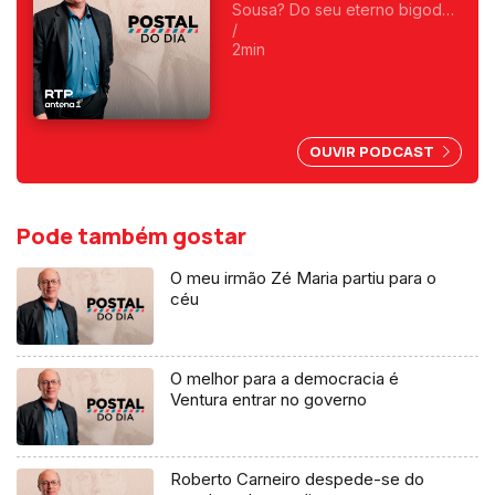
Sousa? Do seu eterno bigode?
Foi o primeiro a fazer
/
programas da manhã e o
2min
primeiro a ser condenado,
depois do 25 de Abril, por
abuso da liberdade de
imprensa.
OUVIR PODCAST
Pode também gostar
O meu irmão Zé Maria partiu para o
céu
O melhor para a democracia é
Ventura entrar no governo
Roberto Carneiro despede-se do