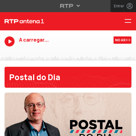
Entrar
A carregar...
NO AR
Postal do Dia