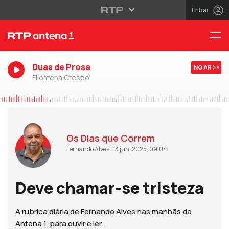
Entrar
Duas de Prosa
NO AR
Filomena Crespo
Os Dias que Correm
Fernando Alves | 13 jun, 2025, 09:04
Deve chamar-se tristeza
A rubrica diária de Fernando Alves nas manhãs da
Antena 1, para ouvir e ler.