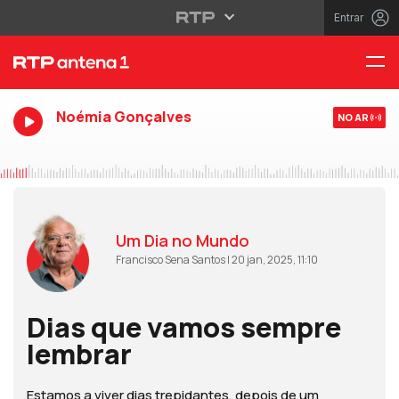
Entrar
Noémia Gonçalves
NO AR
Um Dia no Mundo
Francisco Sena Santos | 20 jan, 2025, 11:10
Dias que vamos sempre
lembrar
Estamos a viver dias trepidantes, depois de um