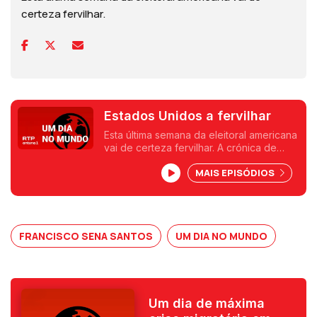
certeza fervilhar.
Estados Unidos a fervilhar
Esta última semana da eleitoral americana
vai de certeza fervilhar. A crónica de
Francisco Sena Santos, no Programa da
MAIS EPISÓDIOS
Manhã da Antena 1
FRANCISCO SENA SANTOS
UM DIA NO MUNDO
Um dia de máxima