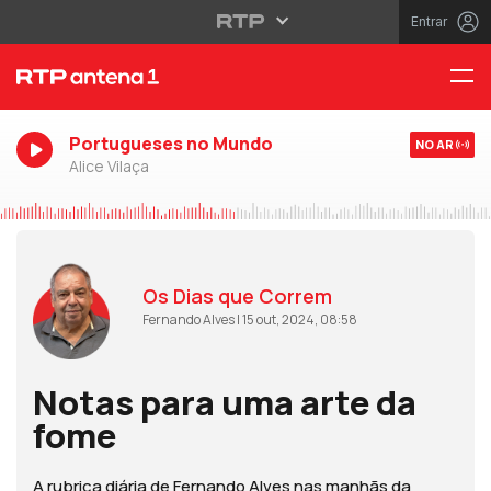
Entrar
Portugueses no Mundo
NO AR
Alice Vilaça
Os Dias que Correm
Fernando Alves | 15 out, 2024, 08:58
Notas para uma arte da
fome
A rubrica diária de Fernando Alves nas manhãs da