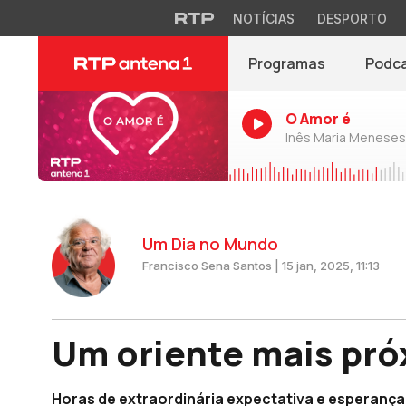
NOTÍCIAS
DESPORTO
Programas
Podc
O Amor é
Inês Maria Meneses
Um Dia no Mundo
Francisco Sena Santos | 15 jan, 2025, 11:13
Um oriente mais pr
Horas de extraordinária expectativa e esperança