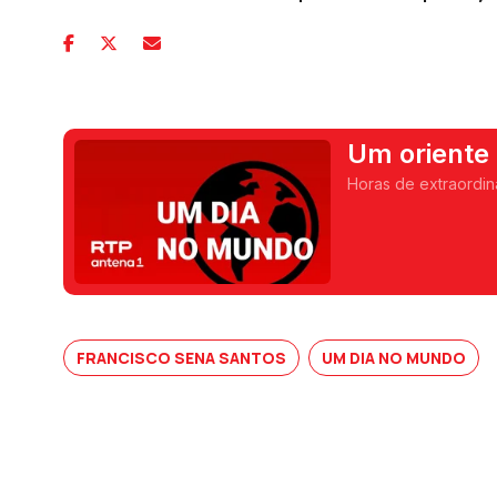
Um oriente
Horas de extraordin
FRANCISCO SENA SANTOS
UM DIA NO MUNDO