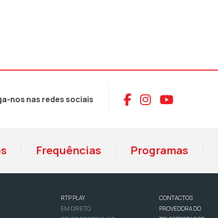
Aceder ao Face
Aceder ao I
Aceder 
ga-nos nas redes sociais
os
Frequências
Programas
RTP PLAY
CONTACTOS
EM DIRETO
PROVEDORA DO