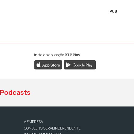
PUB
Instale a aplicação
RTP Play
book da RTP Antena 1
nstagram da RTP Antena 1
ao YouTube da RTP Antena 1
Podcasts
A EMPRESA
CONSELHO GERAL INDEPENDENTE