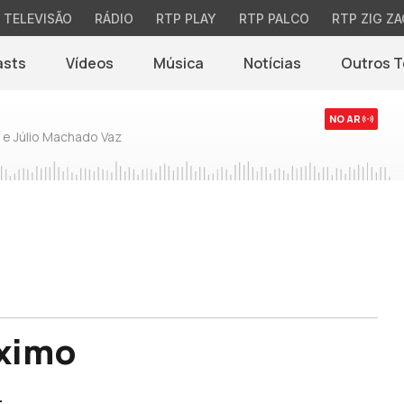
TELEVISÃO
RÁDIO
RTP PLAY
RTP PALCO
RTP ZIG ZA
asts
Vídeos
Música
Notícias
Outros 
(abre em nova jane
NO AR
 e Júlio Machado Vaz
óximo
.