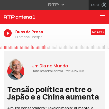
Entrar
Duas de Prosa
NO AR
Filomena Crespo
Um Dia no Mundo
Francisco Sena Santos | 11 fev, 2026, 11:17
Tensão política entre o
Japão e a China aumenta
A muito conservadora "Takaichimania" aumenta, a