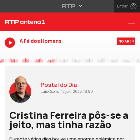
Entrar
A Fé dos Homens
NO AR
Postal do Dia
Luís Osório | 12 jun, 2025, 18:50
Cristina Ferreira pôs-se a
jeito, mas tinha razão
Durante vários dias houve uma enorme polémica por