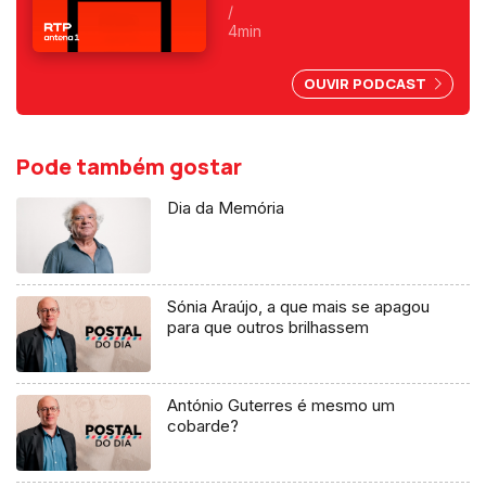
enclave espanhol. Fica
/
exposta uma chantagem
4min
marroquina por causa do Saara
Ocidental. Uma crónica de
OUVIR PODCAST
Francisco Sena Santos.
Pode também gostar
Dia da Memória
Sónia Araújo, a que mais se apagou
para que outros brilhassem
António Guterres é mesmo um
cobarde?