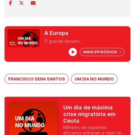
A Europa
O grande desafio.
MAIS EPISÓDIOS
FRANCISCO SENA SANTOS
UM DIA NO MUNDO
Um dia de máxima
crise migratória em
Ceuta
Milhares de migrantes
africanos entraram a nado no