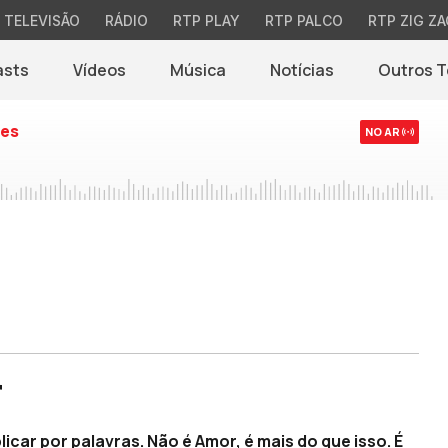
TELEVISÃO
RÁDIO
RTP PLAY
RTP PALCO
RTP ZIG ZA
asts
Vídeos
Música
Notícias
Outros 
(abre em nova jane
es
NO AR
r
icar por palavras. Não é Amor, é mais do que isso. É