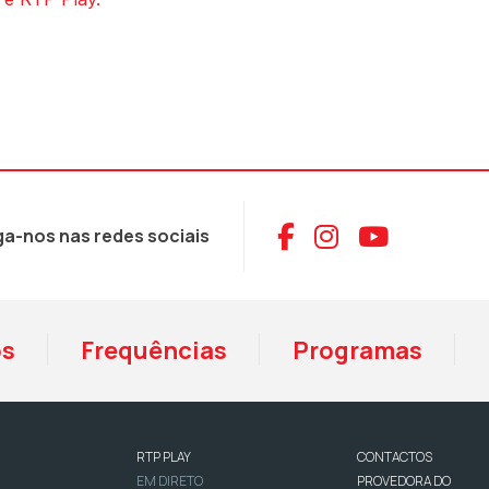
Aceder ao Face
Aceder ao I
Aceder 
ga-nos nas redes sociais
os
Frequências
Programas
RTP PLAY
CONTACTOS
EM DIRETO
PROVEDORA DO