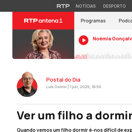
NOTÍCIAS
DESPORTO
Programas
Podc
Noémia Gonçalv
Postal do Dia
Luís Osório | 1 jun, 2026, 18:50
Ver um filho a dormi
Quando vemos um filho dormir é-nos difícil de expl