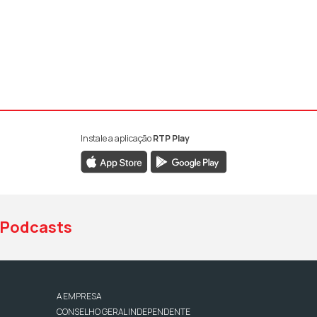
Instale a aplicação
RTP Play
book da RTP Antena 1
nstagram da RTP Antena 1
ao YouTube da RTP Antena 1
Podcasts
A EMPRESA
CONSELHO GERAL INDEPENDENTE