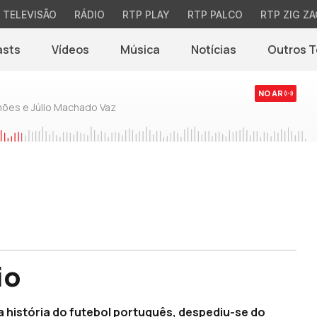
TELEVISÃO
RÁDIO
RTP PLAY
RTP PALCO
RTP ZIG ZA
asts
Vídeos
Música
Notícias
Outros 
(abre em nova jane
NO AR
mões e Júlio Machado Vaz
io
a história do futebol português, despediu-se do