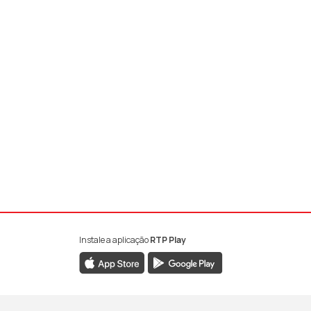
Instale a aplicação
RTP Play
book da RTP Antena 1
nstagram da RTP Antena 1
ao YouTube da RTP Antena 1