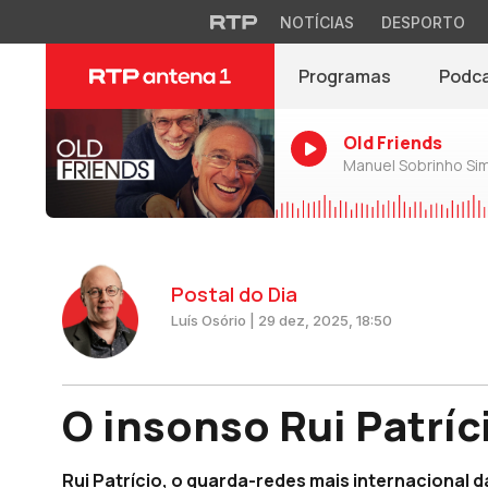
NOTÍCIAS
DESPORTO
Programas
Podc
Old Friends
Manuel Sobrinho Si
Postal do Dia
Luís Osório | 29 dez, 2025, 18:50
O insonso Rui Patríc
Rui Patrício, o guarda-redes mais internacional d