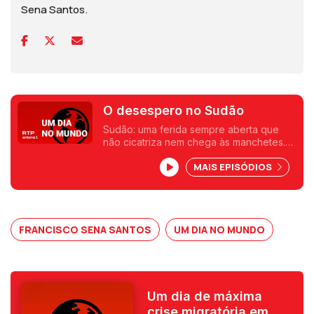
Sena Santos.
O desespero no Sudão
Sudão: uma ferida sempre aberta que
não cicatriza nem chega às manchetes.
Uma crónica de Francisco Sena Santos.
MAIS EPISÓDIOS
FRANCISCO SENA SANTOS
UM DIA NO MUNDO
Um dia de máxima
crise migratória em