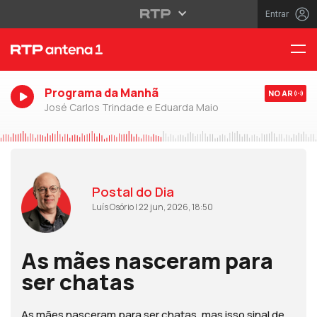
Entrar
Programa da Manhã
NO AR
José Carlos Trindade e Eduarda Maio
Postal do Dia
Luís Osório | 22 jun, 2026, 18:50
As mães nasceram para
ser chatas
As mães nasceram para ser chatas, mas isso sinal de