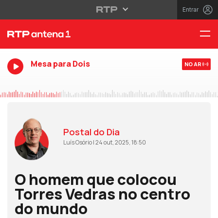
Entrar
Mesa para Dois
NO AR
Postal do Dia
Luís Osório | 24 out, 2025, 18:50
O homem que colocou
Torres Vedras no centro
do mundo