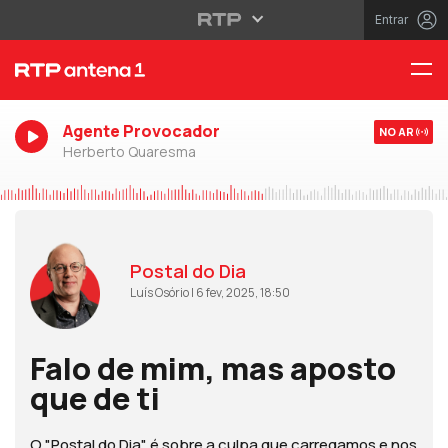
Entrar
Agente Provocador
NO AR
Herberto Quaresma
Postal do Dia
Luís Osório | 6 fev, 2025, 18:50
Falo de mim, mas aposto
que de ti
O "Postal do Dia" é sobre a culpa que carregamos e nos