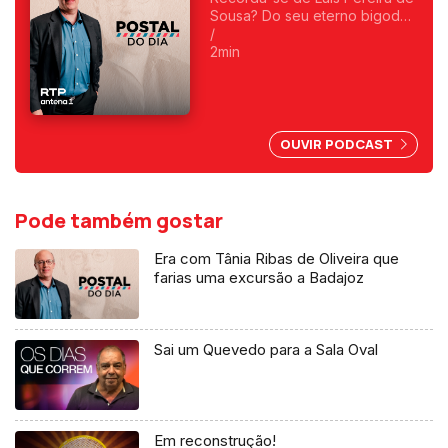
Sousa? Do seu eterno bigode?
Foi o primeiro a fazer
/
programas da manhã e o
2min
primeiro a ser condenado,
depois do 25 de Abril, por
abuso da liberdade de
imprensa.
OUVIR PODCAST
Pode também gostar
Era com Tânia Ribas de Oliveira que
farias uma excursão a Badajoz
Sai um Quevedo para a Sala Oval
Em reconstrução!