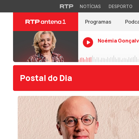
NOTÍCIAS
DESPORTO
Programas
Podc
Noémia Gonçalv
Postal do Dia