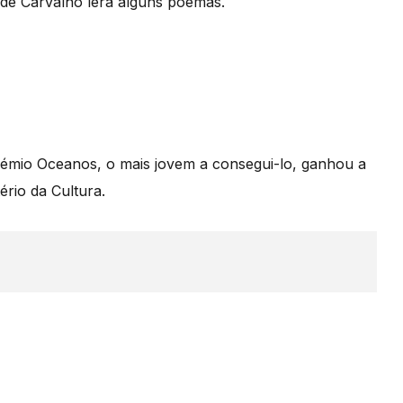
 de Carvalho lerá alguns poemas.
 Prémio Oceanos, o mais jovem a consegui-lo, ganhou a
tério da Cultura.