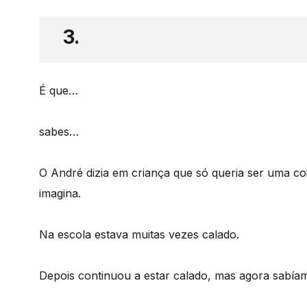
3.
É que…
sabes…
O André dizia em criança que só queria ser uma coi
imagina.
Na escola estava muitas vezes calado.
Depois continuou a estar calado, mas agora sabíam