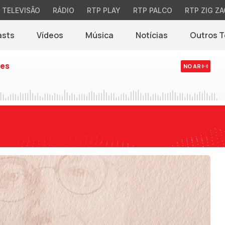
TELEVISÃO
RÁDIO
RTP PLAY
RTP PALCO
RTP ZIG ZA
asts
Vídeos
Música
Notícias
Outros 
(abre em nova jane
es
NO AR