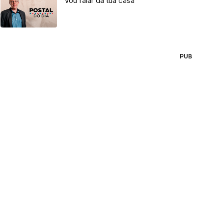
Vou falar da tua casa
PUB