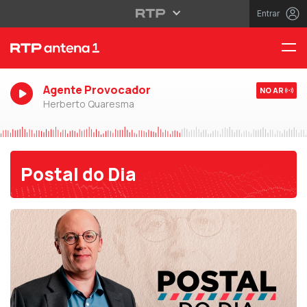
Entrar
Agente Provocador
NO AR
Herberto Quaresma
Postal do Dia