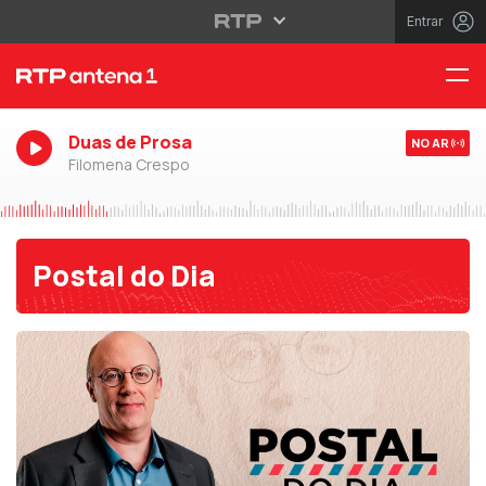
Entrar
Duas de Prosa
NO AR
Filomena Crespo
Postal do Dia