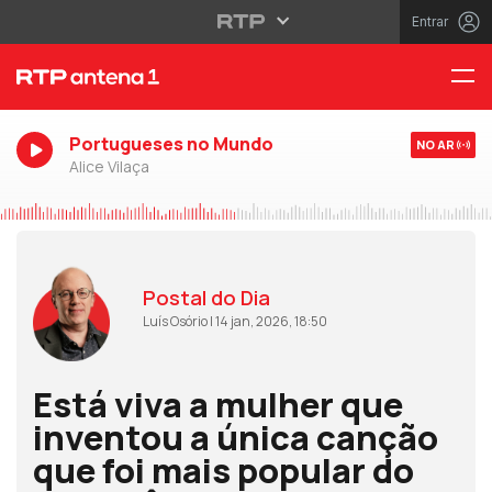
Entrar
Portugueses no Mundo
NO AR
Alice Vilaça
Postal do Dia
Luís Osório | 14 jan, 2026, 18:50
Está viva a mulher que
inventou a única canção
que foi mais popular do