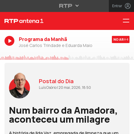
Entrar
Programa da Manhã
NO AR
José Carlos Trindade e Eduarda Maio
Postal do Dia
Luís Osório | 20 mai, 2026, 18:50
Num bairro da Amadora,
aconteceu um milagre
A história de Ilda Vaz, empregada de limpeza que um