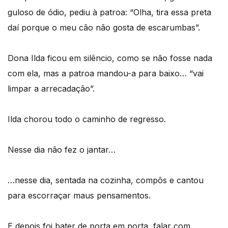
guloso de ódio, pediu à patroa: “Olha, tira essa preta
daí porque o meu cão não gosta de escarumbas”.
Dona Ilda ficou em silêncio, como se não fosse nada
com ela, mas a patroa mandou-a para baixo… “vai
limpar a arrecadação”.
Ilda chorou todo o caminho de regresso.
Nesse dia não fez o jantar…
…nesse dia, sentada na cozinha, compôs e cantou
para escorraçar maus pensamentos.
E depois foi bater de porta em porta, falar com