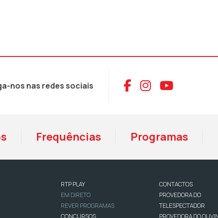
Aceder ao Face
Aceder ao I
Aceder 
ga-nos nas redes sociais
os
Frequências
Programas
RTP PLAY
CONTACTOS
EM DIRETO
PROVEDORA DO
REVER PROGRAMAS
TELESPECTADOR
CONCURSOS
PROVEDORA DO OUVI