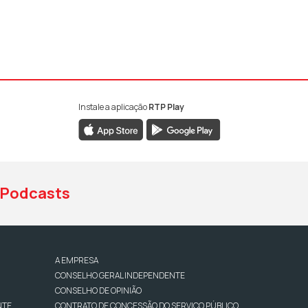
Instale a aplicação
RTP Play
book da RTP Antena 1
nstagram da RTP Antena 1
ao YouTube da RTP Antena 1
Podcasts
A EMPRESA
CONSELHO GERAL INDEPENDENTE
CONSELHO DE OPINIÃO
NTE
CONTRATO DE CONCESSÃO DO SERVIÇO PÚBLICO