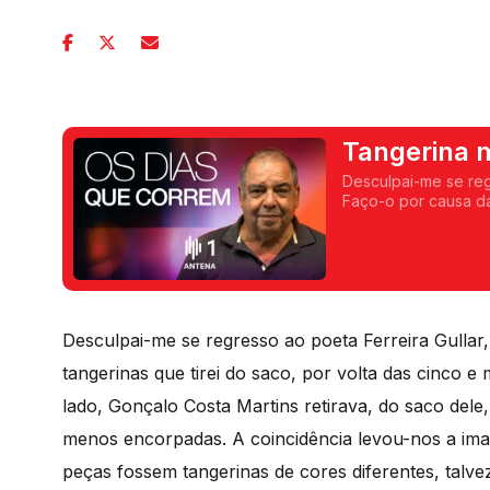
Tangerina 
Desculpai-me se regr
Faço-o por causa da
texto de Fernando A
Desculpai-me se regresso ao poeta Ferreira Gullar
tangerinas que tirei do saco, por volta das cinco
lado, Gonçalo Costa Martins retirava, do saco del
menos encorpadas. A coincidência levou-nos a ima
peças fossem tangerinas de cores diferentes, talve