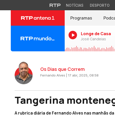
NOTÍCIAS
DESPORTO
Programas
Podc
Longe de Casa
José Candeias
Os Dias que Correm
Fernando Alves | 17 abr, 2025, 08:58
Tangerina monteneg
A rubrica diária de Fernando Alves nas manhãs da A