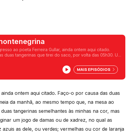
montenegrina
esso ao poeta Ferreira Gullar, ainda ontem aqui citado.
s duas tangerinas que tirei do saco, por volta das 05h30. Um
lves.
MAIS EPISÓDIOS
, ainda ontem aqui citado. Faço-o por causa das duas
 e meia da manhã, ao mesmo tempo que, na mesa ao
e, duas tangerinas semelhantes às minhas na cor, mas
ginar um jogo de damas ou de xadrez, no qual as
z azuis as dele, ou verdes; vermelhas ou cor de laranja