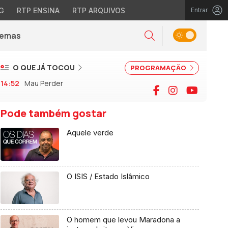
G
RTP ENSINA
RTP ARQUIVOS
Entrar
Alternar tema
Temas
la)
Pesquisar
O QUE JÁ TOCOU
PROGRAMAÇÃO
14:52
Mau Perder
Facebook
Instagram
YouTu
Pode também gostar
Aquele verde
O ISIS / Estado Islâmico
O homem que levou Maradona a