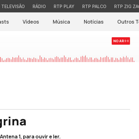
TELEVISÃO
RÁDIO
RTP PLAY
RTP PALCO
RTP ZIG ZA
asts
Vídeos
Música
Notícias
Outros 
(abre em nova jane
NO AR
rina
ntena 1, para ouvir e ler.