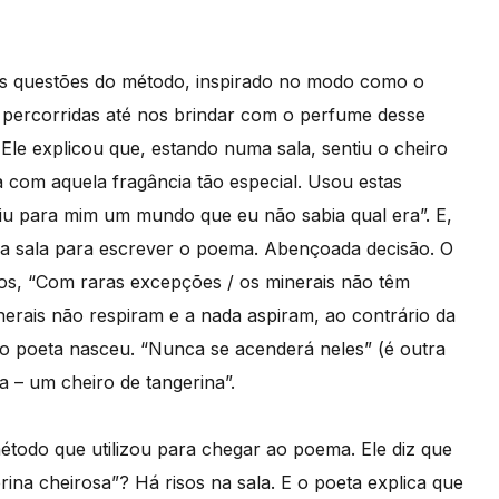
as questões do método, inspirado no modo como o
s percorridas até nos brindar com o perfume desse
 Ele explicou que, estando numa sala, sentiu o cheiro
 com aquela fragância tão especial. Usou estas
riu para mim um mundo que eu não sabia qual era”. E,
 da sala para escrever o poema. Abençoada decisão. O
rsos, “Com raras excepções / os minerais não têm
erais não respiram e a nada aspiram, ao contrário da
o poeta nasceu. “Nunca se acenderá neles” (é outra
– um cheiro de tangerina”.
 método que utilizou para chegar ao poema. Ele diz que
rina cheirosa”? Há risos na sala. E o poeta explica que