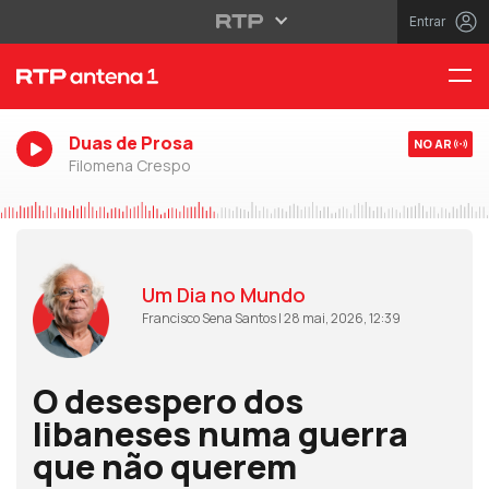
Entrar
Duas de Prosa
NO AR
Filomena Crespo
Um Dia no Mundo
Francisco Sena Santos | 28 mai, 2026, 12:39
O desespero dos
libaneses numa guerra
que não querem