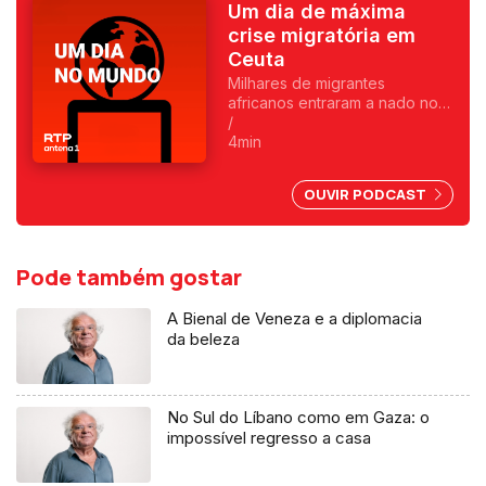
Um dia de máxima
crise migratória em
Ceuta
Milhares de migrantes
africanos entraram a nado no
enclave espanhol. Fica
/
exposta uma chantagem
4min
marroquina por causa do Saara
Ocidental. Uma crónica de
OUVIR PODCAST
Francisco Sena Santos.
Pode também gostar
A Bienal de Veneza e a diplomacia
da beleza
No Sul do Líbano como em Gaza: o
impossível regresso a casa