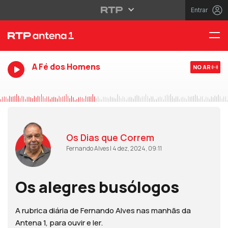
Entrar
A Fé dos Homens
NO AR
Os Dias que Correm
Fernando Alves | 4 dez, 2024, 09:11
Os alegres busólogos
A rubrica diária de Fernando Alves nas manhãs da
Antena 1, para ouvir e ler.